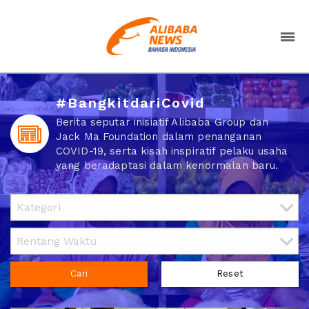
#BangkitdariCovid
Berita seputar inisiatif Alibaba Group dan
Jack Ma Foundation dalam penanganan
COVID-19, serta kisah inspiratif pelaku usaha
yang beradaptasi dalam kenormalan baru.
Cari
Reset