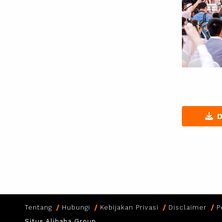
Tentang
Hubungi
Kebijakan Privasi
Disclaimer
P
Situs Alibaba Group