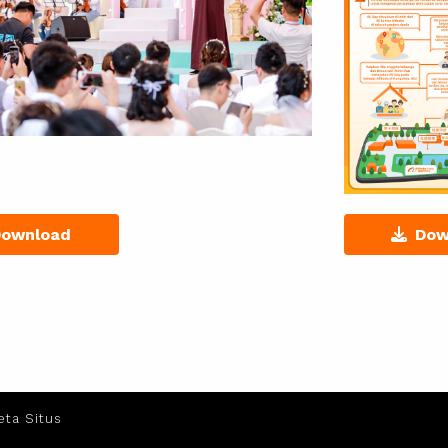
Download
Dow
eta Situs