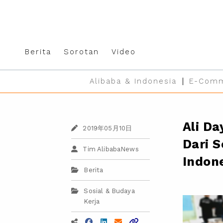
Berita
Sorotan
Video
Alibaba & Indonesia
E-Comm
Ali Da
2019年05月10日
Dari 
Tim AlibabaNews
Indone
Berita
Sosial & Budaya
Kerja