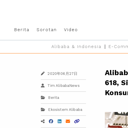
Berita
Sorotan
Video
Alibaba & Indonesia
E-Comm
Aliba
2020年06月27日
618, S
Tim AlibabaNews
Kons
Berita
Ekosistem Alibaba