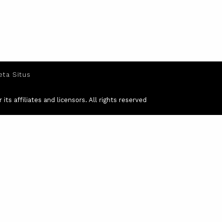
eta Situs
ts affiliates and licensors. All rights reserved