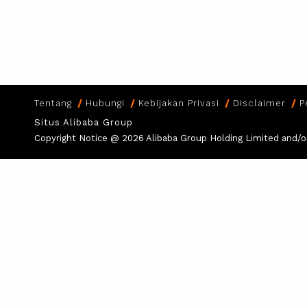
Tentang
Hubungi
Kebijakan Privasi
Disclaimer
P
Situs Alibaba Group
Copyright Notice @
2026 Alibaba Group Holding Limited and/or i