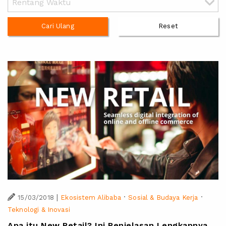
Cari Ulang
Reset
|
·
·
15/03/2018
Ekosistem Alibaba
Sosial & Budaya Kerja
Teknologi & Inovasi
Apa itu New Retail? Ini Penjelasan Lengkapnya