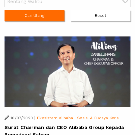
Cari Ulang
Reset
|
·
10/07/2020
Ekosistem Alibaba
Sosial & Budaya Kerja
Surat Chairman dan CEO Alibaba Group kepada
Pemegang Saham