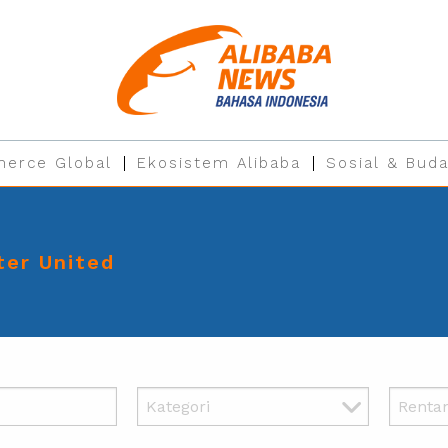
erce Global
Ekosistem Alibaba
Sosial & Buda
er United