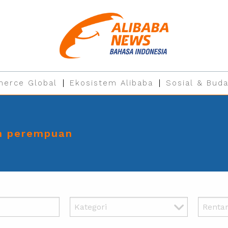
erce Global
Ekosistem Alibaba
Sosial & Buda
n perempuan