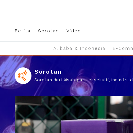
Berita
Sorotan
Video
Alibaba & Indonesia
E-Comm
Sorotan
Sorotan dari kisah para eksekutif, industri, d