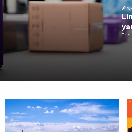
15
Li
ya
Tren