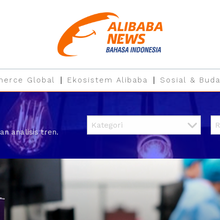
erce Global
Ekosistem Alibaba
Sosial & Buda
an analisis tren.