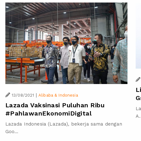
L
|
13/08/2021
Alibaba & Indonesia
G
Lazada Vaksinasi Puluhan Ribu
La
#PahlawanEkonomiDigital
A.
Lazada Indonesia (Lazada), bekerja sama dengan
Goo...