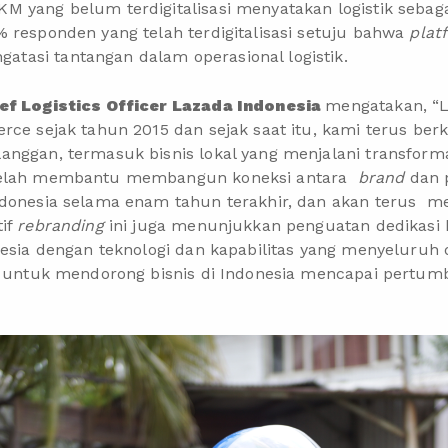
 yang belum terdigitalisasi menyatakan logistik sebaga
 responden yang telah terdigitalisasi setuju bahwa
plat
asi tantangan dalam operasional logistik.
ief Logistics Officer Lazada Indonesia
mengatakan, “L
erce sejak tahun 2015 dan sejak saat itu, kami terus be
nggan, termasuk bisnis lokal yang menjalani transformas
 telah membantu membangun koneksi antara
brand
dan 
ndonesia selama enam tahun terakhir, dan akan terus me
tif
rebranding
ini juga menunjukkan penguatan dedikasi 
onesia dengan teknologi dan kapabilitas yang menyelur
i, untuk mendorong bisnis di Indonesia mencapai pertu