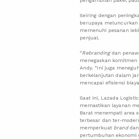
pengambilan paket pa
Seiring dengan peningk
berupaya meluncurkan l
memenuhi pesanan lebih
penjual.
“
Rebranding
dan penawar
menegaskan komitmen un
Andy. “Ini juga meneg
berkelanjutan dalam jan
mencapai efisiensi biaya
Saat ini, Lazada Logist
memastikan layanan men
Barat menempati area s
terbesar dan ter-modern
memperkuat
brand
dan
pertumbuhan ekonomi dig