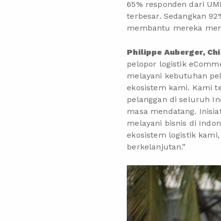
65% responden dari UMKM
terbesar. Sedangkan 92%
membantu mereka mengat
Philippe Auberger, Ch
pelopor logistik eComm
melayani kebutuhan pela
ekosistem kami. Kami
pelanggan di seluruh I
masa mendatang. Inisia
melayani bisnis di Ind
ekosistem logistik kam
berkelanjutan.”