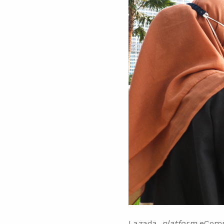
Lazada,
platform
eComm