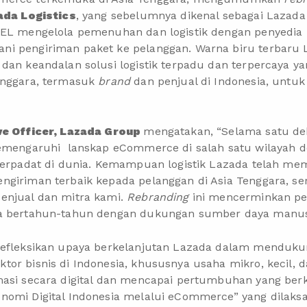
ada Logistics
, yang sebelumnya dikenal sebagai Lazada 
EL mengelola pemenuhan dan logistik dengan penyedia lo
i pengiriman paket ke pelanggan. Warna biru terbaru L
dan keandalan solusi logistik terpadu dan terpercaya y
enggara, termasuk
brand
dan penjual di Indonesia, unt
ive Officer, Lazada Group
mengatakan, “Selama satu dek
memengaruhi lanskap eCommerce di salah satu wilayah
 terpadat di dunia. Kemampuan logistik Lazada telah m
ngiriman terbaik kepada pelanggan di Asia Tenggara, s
enjual dan mitra kami.
Rebranding
ini mencerminkan pe
a bertahun-tahun dengan dukungan sumber daya manusia
refleksikan upaya berkelanjutan Lazada dalam menduk
tor bisnis di Indonesia, khususnya usaha mikro, kecil
masi secara digital dan mencapai pertumbuhan yang berk
nomi Digital Indonesia melalui eCommerce” yang dilaks