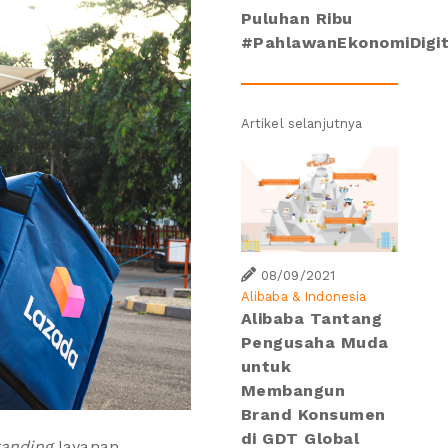
Puluhan Ribu
#PahlawanEkonomiDigit
Artikel selanjutnya
08/09/2021
Alibaba & Indonesia
Alibaba Tantang
Pengusaha Muda
untuk
Membangun
Brand Konsumen
di GDT Global
randing
layanan