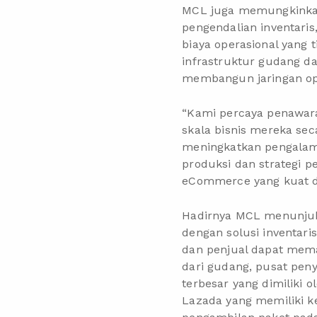
MCL juga memungkink
pengendalian inventar
biaya operasional yang
infrastruktur gudang d
membangun jaringan ope
“Kami percaya penawara
skala bisnis mereka sec
meningkatkan pengalam
produksi dan strategi 
eCommerce yang kuat de
Hadirnya MCL menunjuk
dengan solusi inventar
dan penjual dapat meman
dari gudang, pusat peny
terbesar yang dimiliki 
Lazada yang memiliki ke