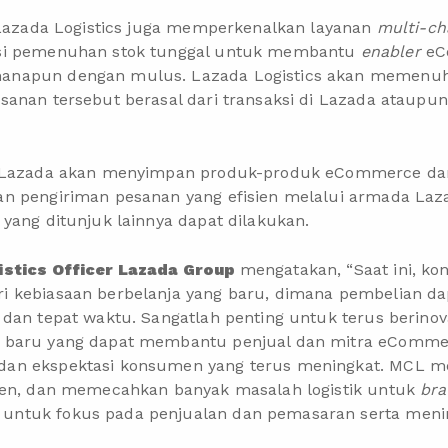
 Lazada Logistics juga memperkenalkan layanan
multi-ch
si pemenuhan stok tunggal untuk membantu
enabler
eC
apun dengan mulus. Lazada Logistics akan memenuh
anan tersebut berasal dari transaksi di Lazada ataupun
, Lazada akan menyimpan produk-produk eCommerce dar
n pengiriman pesanan yang efisien melalui armada Lazad
yang ditunjuk lainnya dapat dilakukan.
istics Officer Lazada Group
mengatakan, “Saat ini, ko
 kebiasaan berbelanja yang baru, dimana pembelian dap
dan tepat waktu. Sangatlah penting untuk terus berinov
 baru yang dapat membantu penjual dan mitra eComme
an ekspektasi konsumen yang terus meningkat. MCL 
ten, dan memecahkan banyak masalah logistik untuk
br
tuk fokus pada penjualan dan pemasaran serta mening