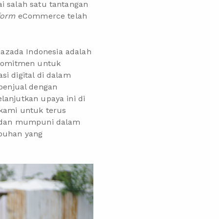
i salah satu tantangan
form
eCommerce telah
azada Indonesia adalah
rkomitmen untuk
i digital di dalam
penjual dengan
lanjutkan upaya ini di
kami untuk terus
uh dan mumpuni dalam
mbuhan yang