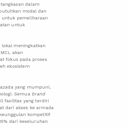
ketangkasan dalam
mbutuhkan modal dan
n untuk pemeliharaan
batan untuk
 lokal meningkatkan
h MCL akan
at fokus pada proses
leh ekosistem
k Lazada yang mumpuni,
knologi. Semua
brand
fasilitas yang terdiri
t dari akses ke armada
 keunggulan kompetitif
 85% dari keseluruhan