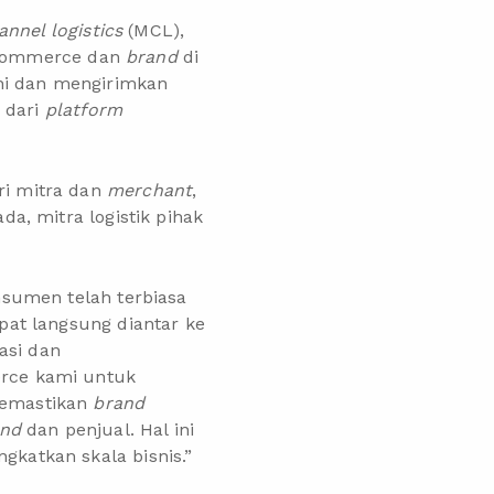
annel logistics
(MCL),
ommerce dan
brand
di
i dan mengirimkan
 dari
platform
i mitra dan
merchant
,
a, mitra logistik pihak
nsumen telah terbiasa
at langsung diantar ke
asi dan
rce kami untuk
memastikan
brand
and
dan penjual. Hal ini
katkan skala bisnis.”