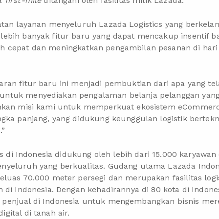
da
first-mile
ditangani oleh fasilitas milik Lazada.
atan layanan menyeluruh Lazada Logistics yang berkelan
ebih banyak fitur baru yang dapat mencakup insentif ba
 cepat dan meningkatkan pengambilan pesanan di hari
an fitur baru ini menjadi pembuktian dari apa yang te
tuk menyediakan pengalaman belanja pelanggan yang le
uhkan misi kami untuk memperkuat ekosistem eCommerc
gka panjang, yang didukung keunggulan logistik bertekn
.”
ics di Indonesia didukung oleh lebih dari 15.000 karyawan
yeluruh yang berkualitas. Gudang utama Lazada Indone
eluas 70.000 meter persegi dan merupakan fasilitas lo
 di Indonesia. Dengan kehadirannya di 80 kota di Indone
 penjual di Indonesia untuk mengembangkan bisnis me
ital di tanah air.