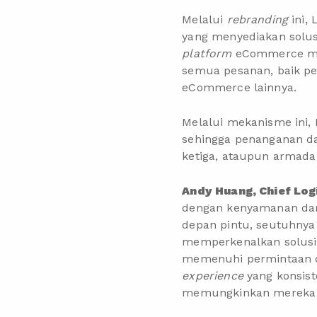
Melalui
rebranding
ini,
yang menyediakan solu
platform
eCommerce man
semua pesanan, baik pes
eCommerce lainnya.
Melalui mekanisme ini
sehingga penanganan da
ketiga, ataupun armada 
Andy Huang, Chief Log
dengan kenyamanan dari
depan pintu, seutuhnya 
memperkenalkan solusi
memenuhi permintaan d
experience
yang konsis
memungkinkan mereka un