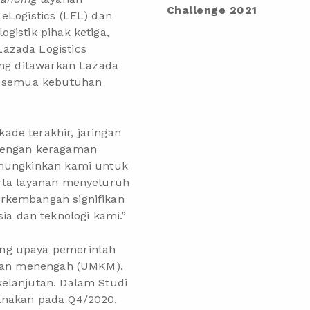
Challenge 2021
eLogistics (LEL) dan
gistik pihak ketiga,
azada Logistics
ang ditawarkan Lazada
uk semua kebutuhan
ade terakhir, jaringan
 dengan keragaman
emungkinkan kami untuk
erta layanan menyeluruh
rkembangan signifikan
 dan teknologi kami.”
ung upaya pemerintah
, dan menengah (UMKM),
elanjutan. Dalam Studi
anakan pada Q4/2020,