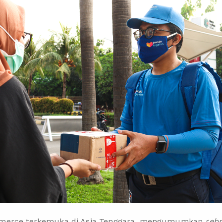
erce terkemuka di Asia Tenggara, mengumumkan
reb