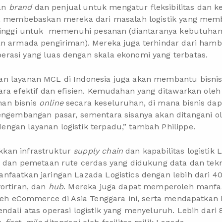
an
brand
dan penjual untuk mengatur fleksibilitas dan 
is, membebaskan mereka dari masalah logistik yang me
 tinggi untuk memenuhi pesanan (diantaranya kebutuha
an armada pengiriman). Mereka juga terhindar dari ham
rasi yang luas dengan skala ekonomi yang terbatas.
n layanan MCL di Indonesia juga akan membantu bisnis
ara efektif dan efisien. Kemudahan yang ditawarkan ole
an bisnis
online
secara keseluruhan, di mana bisnis dap
pengembangan pasar, sementara sisanya akan ditangani o
ngan layanan logistik terpadu,” tambah Philippe.
kan infrastruktur
supply chain
dan kapabilitas logisti
is dan pemetaan rute cerdas yang didukung data dan te
faatkan jaringan Lazada Logistics dengan lebih dari 400 
ortiran, dan
hub
. Mereka juga dapat memperoleh manfaa
oleh eCommerce di Asia Tenggara ini, serta mendapatkan
ndali atas operasi logistik yang menyeluruh. Lebih dari