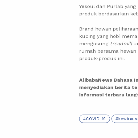
Yesoul dan Purlab yan
produk berdasarkan ke
Brand hewan peliharaa
kucing yang hobi memanj
mengusung
treadmill
u
rumah bersama hewan pe
produk-produk ini.
AlibabaNews Bahasa In
menyediakan berita ter
informasi terbaru lan
COVID-19
kewiraus