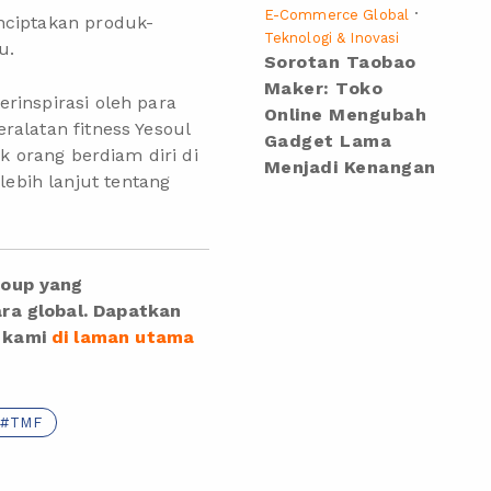
·
E-Commerce Global
nciptakan produk-
Teknologi & Inovasi
u.
Sorotan Taobao
Maker: Toko
rinspirasi oleh para
Online Mengubah
ralatan fitness Yesoul
Gadget Lama
k orang berdiam diri di
Menjadi Kenangan
ebih lanjut tentang
roup yang
ara global. Dapatkan
r kami
di laman utama
TMF