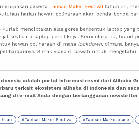
g merupakan peserta
Taobao Maker Festival
tahun ini, me
butuhan harian hewan peliharaan akan benda-benda bar
n
Purlab menciptakan alas gores berbentuk laptop yang te
at keyboard laptop pemiliknya. Sementara itu, brand pe
ntuk hewan peliharaan di masa
lockdown
, dimana banya
liharaannya. Simak video di bawah untuk mengetahui l
donesia adalah portal informasi resmi dari Alibaba G
baru terkait ekosistem alibaba di Indonesia dan sec
gsung di e-mail Anda dengan berlangganan newslette
ahaan
Taobao Maker Festival
Taobao Marketplace