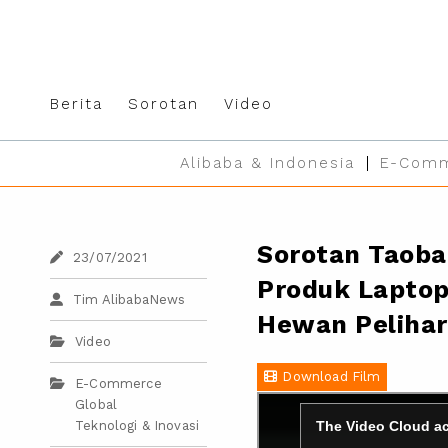
Berita
Sorotan
Video
Alibaba & Indonesia
E-Comm
Sorotan Taoba
23/07/2021
Produk Laptop
Tim AlibabaNews
Hewan Peliha
Video
Download Film
E-Commerce
Global
Teknologi & Inovasi