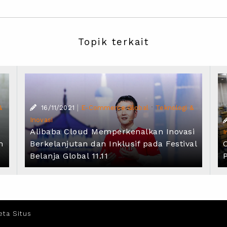
Topik terkait
|
·
&
16/11/2021
E-Commerce Global
Teknologi &
Inovasi
Alibaba Cloud Memperkenalkan Inovasi
I
h
Berkelanjutan dan Inklusif pada Festival
Belanja Global 11.11
eta Situs