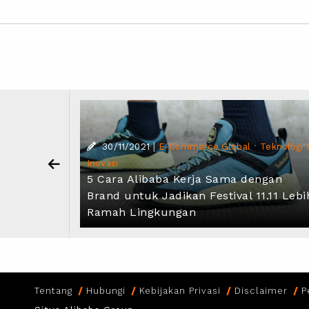
|
·
Teknologi &
30/11/2021
E-Commerce Global
Teknologi 
Inovasi
i di
5 Cara Alibaba Kerja Sama dengan
 DAMO
Brand untuk Jadikan Festival 11.11 Lebi
Ramah Lingkungan
Tentang
Hubungi
Kebijakan Privasi
Disclaimer
P