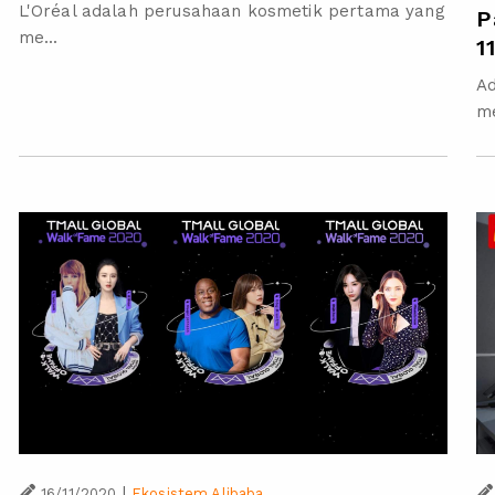
L'Oréal adalah perusahaan kosmetik pertama yang
P
me...
1
A
me
|
16/11/2020
Ekosistem Alibaba