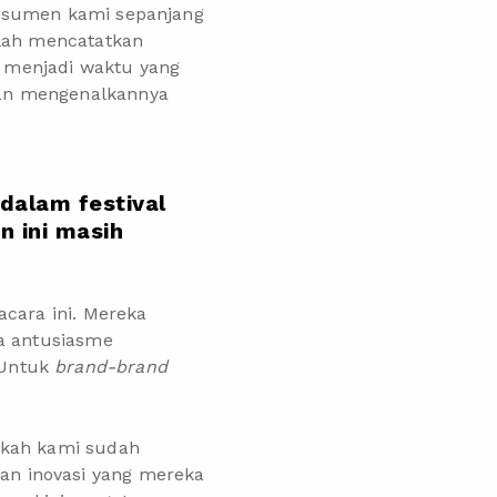
onsumen kami sepanjang
elah mencatatkan
ni menjadi waktu yang
an mengenalkannya
dalam festival
n ini masih
acara ini. Mereka
ga antusiasme
 Untuk
brand-brand
akah kami sudah
an inovasi yang mereka