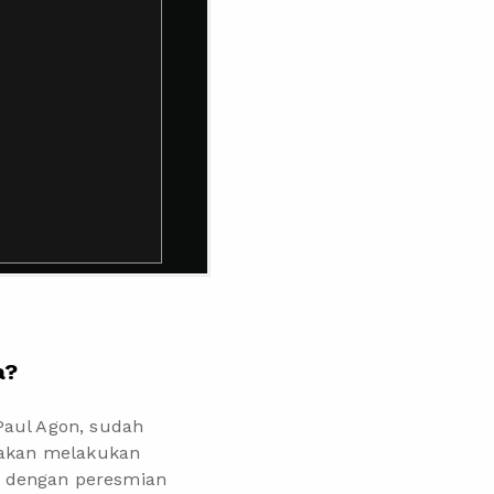
a?
Paul Agon, sudah
i akan melakukan
an dengan peresmian