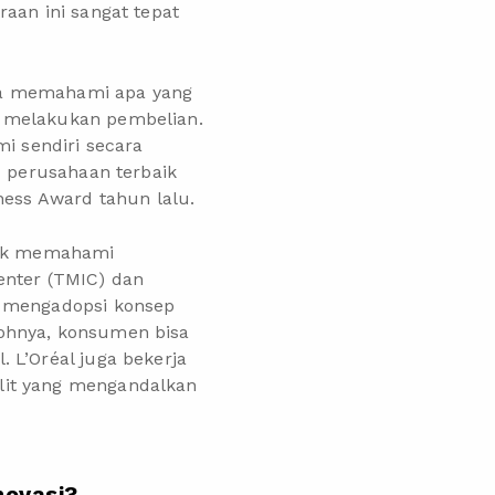
aan ini sangat tepat
ba memahami apa yang
a melakukan pembelian.
mi sendiri secara
u perusahaan terbaik
ness Award tahun lalu.
tuk memahami
enter (TMIC) dan
h mengadopsi konsep
tohnya, konsumen bisa
. L’Oréal juga bekerja
lit yang mengandalkan
novasi?