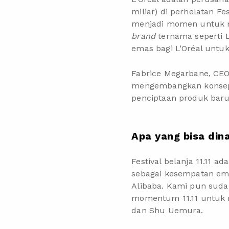
miliar) di perhelatan Fes
menjadi momen untuk m
brand
ternama seperti L’
emas bagi L’Oréal untuk
Fabrice Megarbane, CEO 
mengembangkan
kons
penciptaan produk bar
Apa yang bisa dina
Festival belanja 11.11
ada
sebagai kesempatan em
Alibaba. Kami pun suda
momentum 11.11 untuk
dan Shu Uemura.