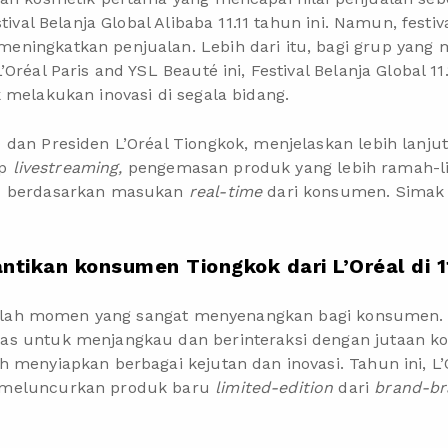
tival Belanja Global Alibaba 11.11 tahun ini. Namun, festiv
eningkatkan penjualan. Lebih dari itu, bagi grup yan
Oréal Paris and YSL Beauté ini, Festival Belanja Global 
 melakukan inovasi di segala bidang.
dan Presiden L’Oréal Tiongkok, menjelaskan lebih lanju
ep
livestreaming
,
pengemasan produk yang lebih ramah-li
u berdasarkan masukan
real-time
dari konsumen. Sima
ntikan konsumen Tiongkok dari L’Oréal di 11
lah momen yang sangat menyenangkan bagi konsumen. S
as untuk menjangkau dan berinteraksi dengan jutaan k
h menyiapkan berbagai kejutan dan inovasi. Tahun ini, 
 meluncurkan produk baru
limited-edition
dari
brand-b