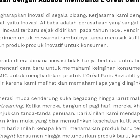
gharapkan inovasi di segala bidang. Kerjasama kami den
l, yaitu inovasi. Alibaba adalah perusahaan yang sangat i
inovasi terbaru sejak didirikan pada tahun 1909. Pendiri
perimen untuk mewarnai rambutnya tanpa merusak kulit k
an produk-produk inovatif untuk konsumen.
rada di era dimana inovasi tidak hanya berlaku untuk li
 mencari cara baru untuk memahami keinginan konsumen
IC untuk menghadirkan produk L’Oréal Paris Revitalift 
hadir karena kami melihat dan memahami apa yang diingi
erasi muda cenderung suka begadang hingga larut mal
streaming.
Ketika mereka bangun di pagi hari, mereka k
jukkan tanda-tanda penuaan. Dari sinilah kami mendap
n krim muka yang bisa memulihkan kesehatan kulit secar
m hari? Inilah kenapa kami menamakan produk baru ter
insight
konsumen hingga meluncurkan produk baru, k