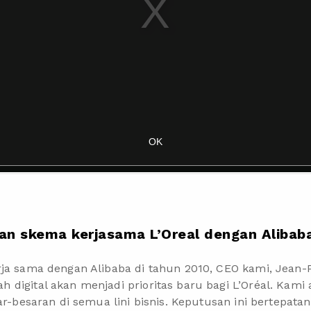
an skema kerjasama L’Oreal
dengan Alibab
rja sama dengan Alibaba di tahun 2010, CEO kami, Jean-
 digital akan menjadi prioritas baru bagi L’Oréal. Kam
sar-besaran di semua lini bisnis. Keputusan ini bertepat