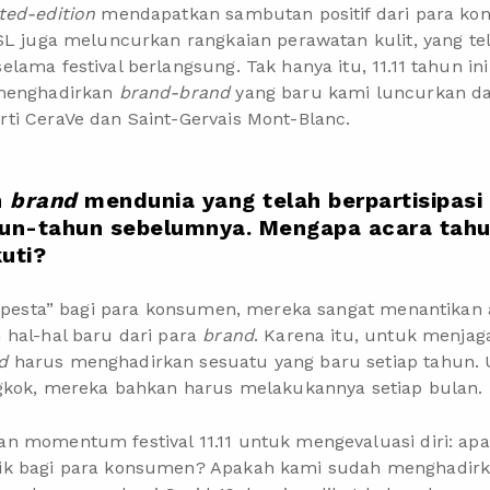
ited-edition
mendapatkan sambutan positif dari para k
YSL juga meluncurkan rangkaian perawatan kulit, yang t
lama festival berlangsung. Tak hanya itu, 11.11 tahun i
 menghadirkan
brand-brand
yang baru kami luncurkan d
rti
CeraVe
dan Saint-Gervais Mont-Blanc.
n
brand
mendunia yang telah berpartisipasi 
tahun-tahun sebelumnya. Mengapa acara tahu
uti?
 “pesta” bagi para konsumen, mereka sangat menantikan 
 hal-hal baru dari para
brand
. Karena itu, untuk menja
d
harus menghadirkan sesuatu yang baru setiap tahun.
ngkok, mereka bahkan harus melakukannya setiap bulan.
n momentum festival 11.11 untuk mengevaluasi diri: ap
ik bagi para konsumen? Apakah kami sudah menghadirk