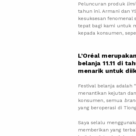
Peluncuran produk
lim
tahun ini. Armani dan 
kesuksesan fenomenal se
tepat bagi kami untuk
kepada konsumen, sepe
L’Oréal merupaka
belanja 11.11 di 
menarik untuk diik
Festival belanja adalah
menantikan kejutan dan
konsumen, semua
bran
yang beroperasi di Tio
Saya selalu menggunaka
memberikan yang terba