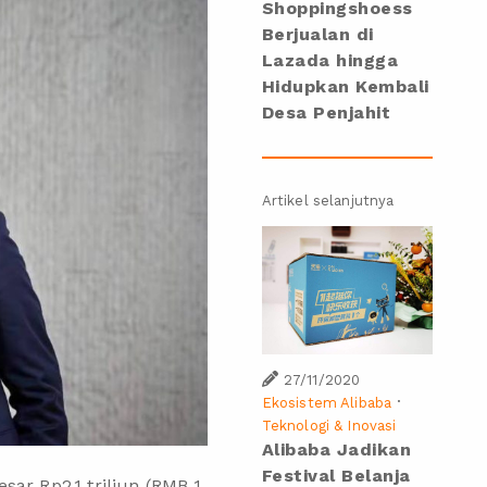
Shoppingshoess
Berjualan di
Lazada hingga
Hidupkan Kembali
Desa Penjahit
Artikel selanjutnya
27/11/2020
·
Ekosistem Alibaba
Teknologi & Inovasi
Alibaba Jadikan
Festival Belanja
ar Rp2,1 triliun (RMB 1