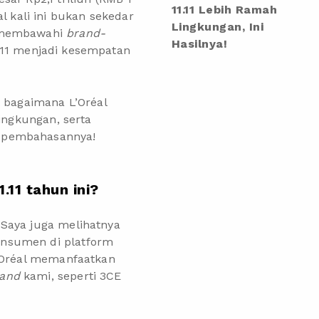
11.11 Lebih Ramah
al kali ini bukan sekedar
Lingkungan, Ini
g membawahi
brand-
Hasilnya!
11.11 menjadi kesempatan
t bagaimana L’Oréal
ngkungan, serta
k pembahasannya!
.11 tahun ini?
aya juga melihatnya
onsumen di platform
L’Oréal memanfaatkan
rand
kami, seperti 3CE