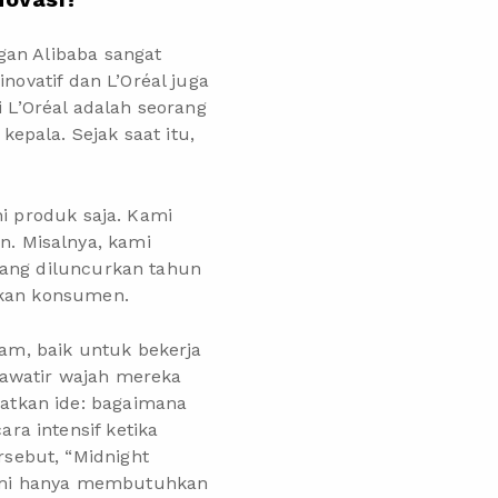
gan Alibaba sangat
novatif dan L’Oréal juga
 L’Oréal adalah seorang
epala. Sejak saat itu,
ni produk saja. Kami
. Misalnya, kami
yang diluncurkan tahun
nkan konsumen.
am, baik untuk bekerja
hawatir wajah mereka
atkan ide: bagaimana
a intensif ketika
sebut, “Midnight
ami hanya membutuhkan