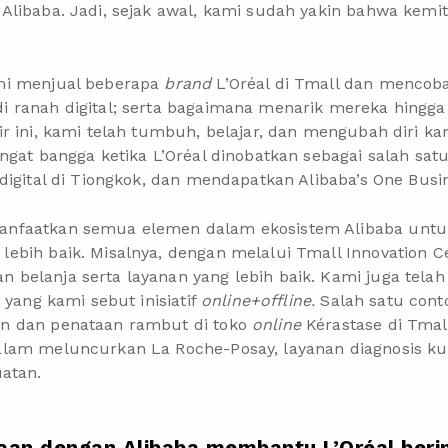
libaba. Jadi, sejak awal, kami sudah yakin bahwa kemitr
mi menjual beberapa
brand
L’Oréal di Tmall dan menco
 ranah digital; serta bagaimana menarik mereka hingg
r ini, kami telah tumbuh, belajar, dan mengubah diri ka
ngat bangga ketika L’Oréal dinobatkan sebagai salah sat
digital di Tiongkok, dan mendapatkan Alibaba’s One Busi
anfaatkan semua elemen dalam ekosistem Alibaba un
ebih baik. Misalnya, dengan melalui Tmall Innovation C
belanja serta layanan yang lebih baik. Kami juga tela
 yang kami sebut inisiatif
online+offline.
Salah satu con
n dan penataan rambut di toko
online
Kérastase di Tmall
lam meluncurkan La Roche-Posay, layanan diagnosis ku
uatan.
aan dengan Alibaba membantu L’Oréal beri