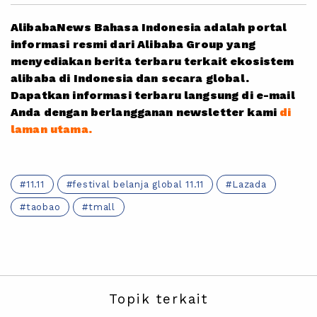
AlibabaNews Bahasa Indonesia adalah portal
informasi resmi dari Alibaba Group yang
menyediakan berita terbaru terkait ekosistem
alibaba di Indonesia dan secara global.
Dapatkan informasi terbaru langsung di e-mail
Anda dengan berlangganan newsletter kami
di
laman utama.
11.11
festival belanja global 11.11
Lazada
taobao
tmall
Topik terkait