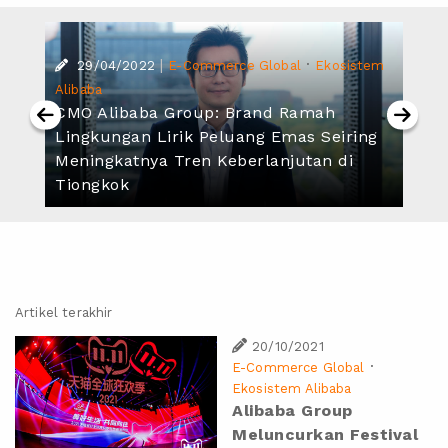
|
·
29/04/2022
E-Commerce Global
Ekosistem
Alibaba
CMO Alibaba Group: Brand Ramah
Lingkungan Lirik Peluang Emas Seiring
Meningkatnya Tren Keberlanjutan di
Tiongkok
Artikel terakhir
20/10/2021
·
E-Commerce Global
Ekosistem Alibaba
Alibaba Group
Meluncurkan Festival