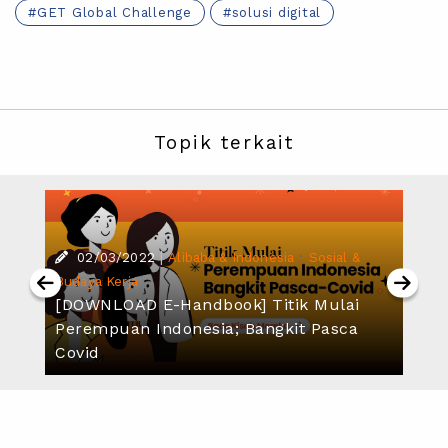
GET Global Challenge
solusi digital
Topik terkait
|
·
02/03/2022
Alibaba & Indonesia
Sosial &
Budaya Kerja
[DOWNLOAD E-Handbook] Titik Mulai
Perempuan Indonesia; Bangkit Pasca
Covid