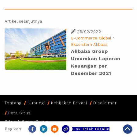
Artikel selanjutnya
25/02/2022
·
E-Commerce Global
Ekosistem Alibaba
Alibaba Group
Umumkan Laporan
Keuangan per
Desember 2021
Tentang
Hubungi
Kebijakan Privasi
Disclaimer
Peta Situs
Situs Alibaba Group
Copyright Notice @
2026 Alibaba Group Holding Limited and/or
Bagikan
Link Telah Disalin
its affiliates and licensors. All rights reserved