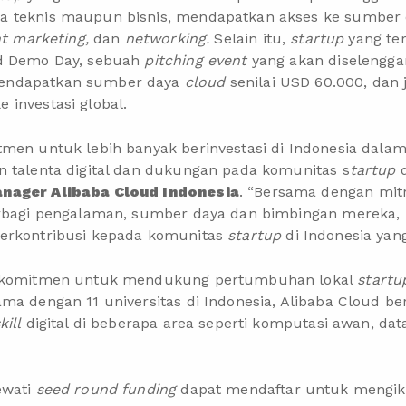
 teknis maupun bisnis, mendapatkan akses ke sumber d
nt marketing,
dan
networking.
Selain itu,
startup
yang ter
ud Demo Day, sebuah
pitching event
yang akan diselengga
endapatkan sumber daya
cloud
senilai USD 60.000, dan
investasi global.
men untuk lebih banyak berinvestasi di Indonesia dalam b
n talenta digital dan dukungan pada komunitas s
tartup
anager Alibaba Cloud Indonesia
. “Bersama dengan mit
berbagi pengalaman, sumber daya dan bimbingan mereka
erkontribusi kepada komunitas
startup
di Indonesia yan
erkomitmen untuk mendukung pertumbuhan lokal
startu
ma dengan 11 universitas di Indonesia, Alibaba Cloud b
kill
digital di beberapa area seperti komputasi awan, data
ewati
seed round funding
dapat mendaftar untuk mengiku