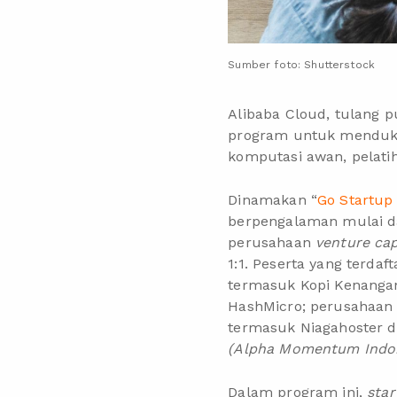
Sumber foto: Shutterstock
Alibaba Cloud, tulang p
program untuk mendu
komputasi awan, pelat
Dinamakan “
Go Startup
berpengalaman mulai d
perusahaan
venture cap
1:1. Peserta yang terd
termasuk Kopi Kenangan
HashMicro; perusahaan v
termasuk Niagahoster da
(Alpha Momentum Indo
Dalam program ini,
star