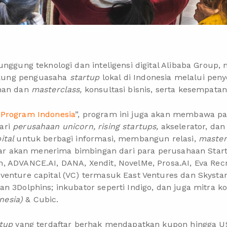
unggung teknologi dan inteligensi digital Alibaba Group
kung penguasaha
startup
lokal di Indonesia melalui pen
ihan dan
masterclass,
konsultasi bisnis, serta kesempata
 Program Indonesia
”, program ini juga akan membawa p
ari
perusahaan
unicorn, rising startups,
akselerator, da
ital
untuk berbagi informasi, membangun relasi,
master
aftar akan menerima bimbingan dari para perusahaan Sta
, ADVANCE.AI, DANA, Xendit, NovelMe, Prosa.AI, Eva Rec
enture capital (VC) termasuk East Ventures dan Skystar 
n 3Dolphins; inkubator seperti Indigo, dan juga mitra k
nesia)
& Cubic.
tup
yang terdaftar berhak mendapatkan kupon hingga U