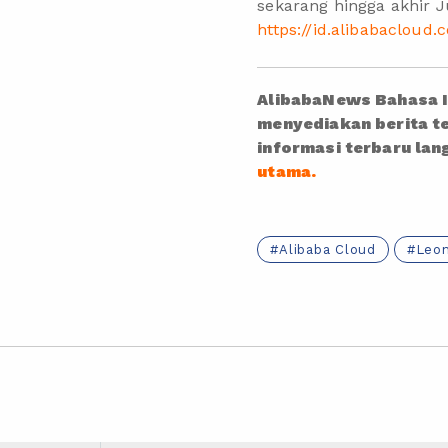
sekarang hingga akhir J
https://id.alibabaclou
AlibabaNews Bahasa In
menyediakan berita te
informasi terbaru lan
utama.
Alibaba Cloud
Leo