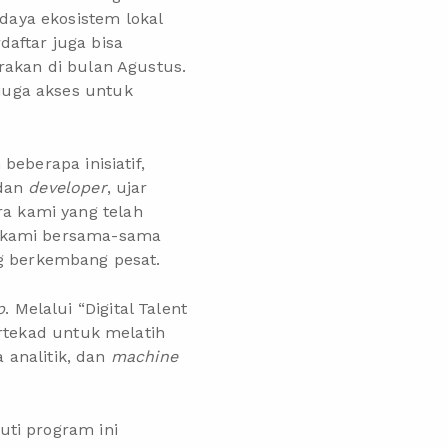
aya ekosistem lokal
daftar juga bisa
rakan di bulan Agustus.
 juga akses untuk
eberapa inisiatif,
dan
developer
, ujar
ra kami yang telah
, kami bersama-sama
g berkembang pesat.
p
. Melalui “Digital Talent
ertekad untuk melatih
 analitik, dan
machine
ti program ini