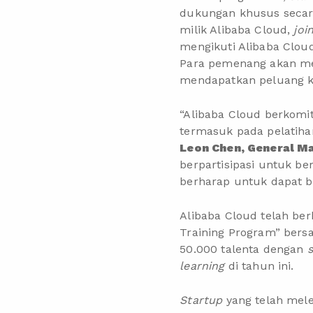
dukungan khusus secara
milik Alibaba Cloud,
joi
mengikuti Alibaba Clo
Para pemenang akan m
mendapatkan peluang ke 
“Alibaba Cloud berkomit
termasuk pada pelatiha
Leon Chen, General M
berpartisipasi untuk 
berharap untuk dapat b
Alibaba Cloud telah b
Training Program” bersa
50.000 talenta dengan
s
learning
di tahun ini.
Startup
yang telah mel