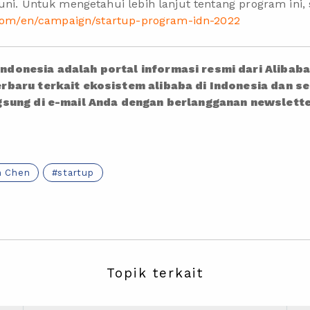
uni. Untuk mengetahui lebih lanjut tentang program ini, 
d.com/en/campaign/startup-program-idn-2022
donesia adalah portal informasi resmi dari Alibab
rbaru terkait ekosistem alibaba di Indonesia dan s
gsung di e-mail Anda dengan berlangganan newslett
n Chen
startup
Topik terkait