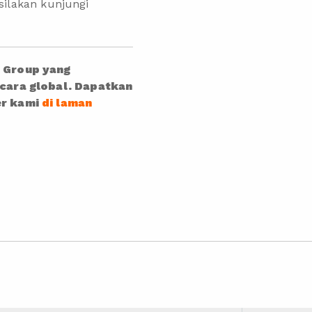
silakan kunjungi
a Group yang
ecara global. Dapatkan
er kami
di laman