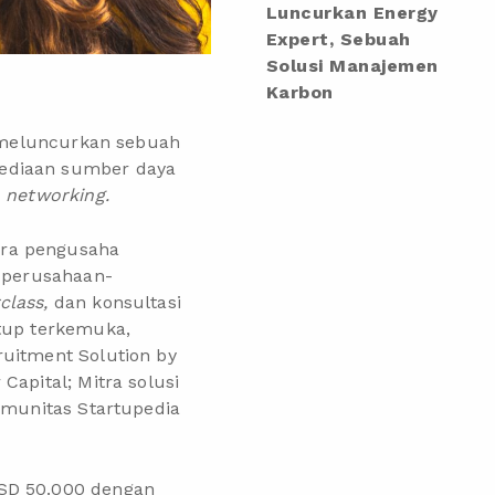
Luncurkan Energy
Expert, Sebuah
Solusi Manajemen
Karbon
, meluncurkan sebuah
yediaan sumber daya
n
networking.
ara pengusaha
n perusahaan-
class,
dan konsultasi
rtup terkemuka,
ruitment Solution by
Capital; Mitra solusi
omunitas Startupedia
SD 50.000 dengan