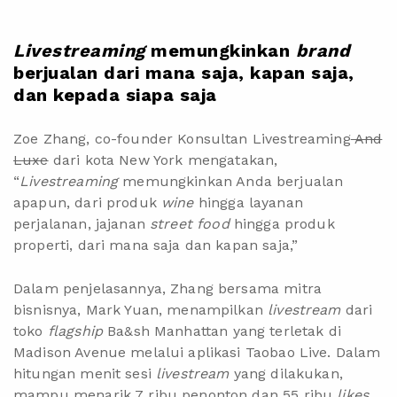
Livestreaming
memungkinkan
brand
berjualan dari mana saja, kapan saja,
dan kepada siapa saja
Zoe Zhang, co-founder Konsultan Livestreaming
And
Luxe
dari kota New York mengatakan,
“
Livestreaming
memungkinkan Anda berjualan
apapun, dari produk
wine
hingga layanan
perjalanan, jajanan
street food
hingga produk
properti, dari mana saja dan kapan saja,”
Dalam penjelasannya, Zhang bersama mitra
bisnisnya, Mark Yuan, menampilkan
livestream
dari
toko
flagship
Ba&sh Manhattan yang terletak di
Madison Avenue melalui aplikasi Taobao Live. Dalam
hitungan menit sesi
livestream
yang dilakukan,
mampu menarik 7 ribu penonton dan 55 ribu
likes
.