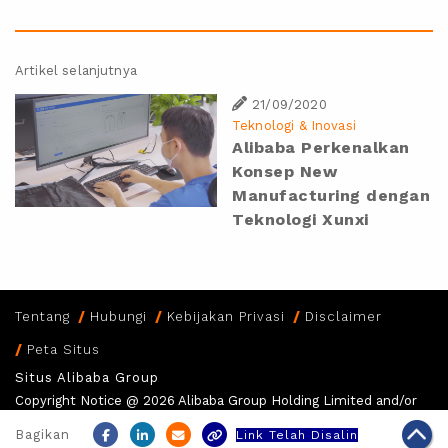
Artikel selanjutnya
21/09/2020
Teknologi & Inovasi
Alibaba Perkenalkan
Konsep New
Manufacturing dengan
Teknologi Xunxi
Tentang
Hubungi
Kebijakan Privasi
Disclaimer
Peta Situs
Situs Alibaba Group
Copyright Notice @
2026 Alibaba Group Holding Limited and/or
its affiliates and licensors. All rights reserved
Bagikan
Link Telah Disalin