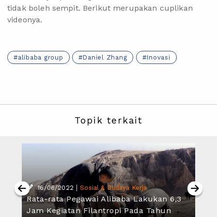
tidak boleh sempit. Berikut merupakan cuplikan
videonya.
alibaba group
Daniel Zhang
Inovasi
Topik terkait
|
16/06/2022
Sosial & Budaya Kerja
Rata-rata Pegawai Alibaba Lakukan 6,3
Jam Kegiatan Filantropi Pada Tahun