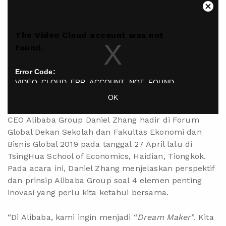
This
Close
is
Moda
a
Dialo
The Video Cloud account was not
modal
found.
window.
Error Code:
VIDEO_CLOUD_ERR_ACCOUNT_NOT_FOUND
Session ID:
2026-08-07:b5259f6646ff283a1bbbe1d0
Player Element ID:
OK
vjs_video_3
CEO Alibaba Group Daniel Zhang hadir di Forum
Global Dekan Sekolah dan Fakultas Ekonomi dan
Bisnis Global 2019 pada tanggal 27 April lalu di
TsingHua School of Economics, Haidian, Tiongkok.
Pada acara ini, Daniel Zhang menjelaskan perspektif
dan prinsip Alibaba Group soal 4 elemen penting
inovasi yang perlu kita ketahui bersama.
“Di Alibaba, kami ingin menjadi “
Dream Maker
”. Kita