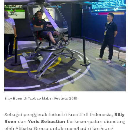
Billy Boen di Taobao Maker Festival 2019
Sebagai penggerak industri kreatif di Indonesia,
Billy
Boen
dan
Yoris Sebastian
berkesempatan diundang
oleh Alibaba Group untuk menghadiri langsung