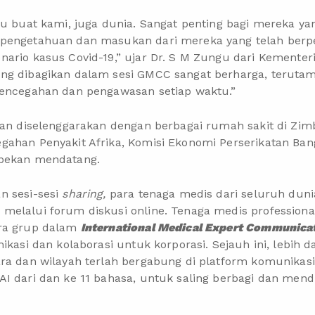
ru buat kami, juga dunia. Sangat penting bagi mereka y
 pengetahuan dan masukan dari mereka yang telah ber
ario kasus Covid-19,” ujar Dr. S M Zungu dari Kementer
ng dibagikan dalam sesi GMCC sangat berharga, terutam
pencegahan dan pengawasan setiap waktu.”
akan diselenggarakan dengan berbagai rumah sakit di Zi
gahan Penyakit Afrika, Komisi Ekonomi Perserikatan Ba
 pekan mendatang.
n sesi-sesi
sharing,
para tenaga medis dari seluruh duni
elalui forum diskusi online. Tenaga medis professional
ara grup dalam
International Medical Expert Communica
ikasi dan kolaborasi untuk korporasi. Sejauh ini, lebih 
ra dan wilayah terlah bergabung di platform komunikasi i
AI dari dan ke 11 bahasa, untuk saling berbagi dan me