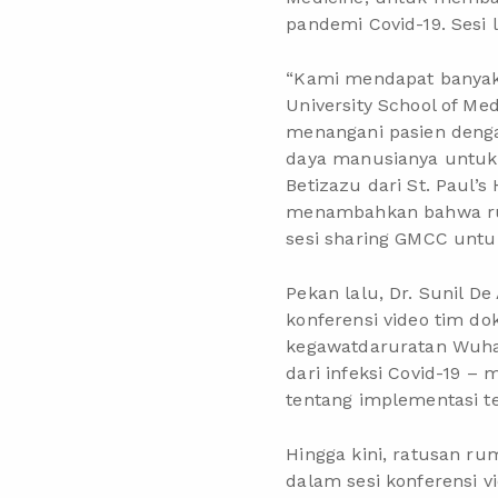
pandemi Covid-19. Sesi 
“Kami mendapat banyak 
University School of Me
menangani pasien deng
daya manusianya untuk m
Betizazu dari St. Paul’s
menambahkan bahwa rum
sesi sharing GMCC unt
Pekan lalu, Dr. Sunil De
konferensi video tim d
kegawatdaruratan Wuhan
dari infeksi Covid-19 
tentang implementasi te
Hingga kini, ratusan rum
dalam sesi konferensi 