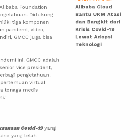
Alibaba Cloud
Alibaba Foundation
Bantu UKM Atasi
engetahuan. Didukung
dan Bangkit dari
iliki tiga komponen
Krisis Covid-19
an pandemi, video,
Lewat Adopsi
endiri, GMCC juga bisa
Teknologi
ndemi ini. GMCC adalah
enior vice president,
berbagi pengetahuan,
 pertemuan virtual
ra tenaga medis
i.”
ksanaan Covid-19
yang
icine yang telah