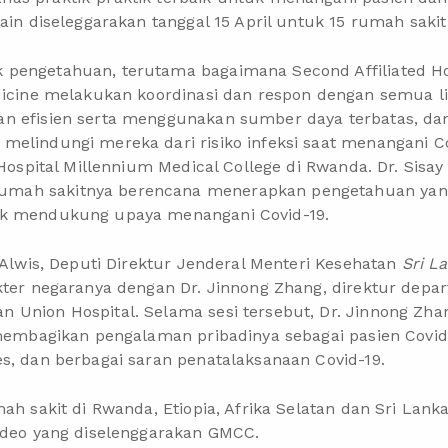
lain diseleggarakan tanggal 15 April untuk 15 rumah saki
pengetahuan, terutama bagaimana Second Affiliated Hos
dicine melakukan koordinasi dan respon dengan semua lin
an efisien serta menggunakan sumber daya terbatas, d
elindungi mereka dari risiko infeksi saat menangani Covi
 Hospital Millennium Medical College di Rwanda. Dr. Sisay
ah sakitnya berencana menerapkan pengetahuan yang
uk mendukung upaya menangani Covid-19.
 Alwis, Deputi Direktur Jenderal Menteri Kesehatan
Sri L
okter negaranya dengan Dr. Jinnong Zhang, direktur dep
 Union Hospital. Selama sesi tersebut, Dr. Jinnong Zh
– membagikan pengalaman pribadinya sebagai pasien Covi
s, dan berbagai saran penatalaksanaan Covid-19.
ah sakit di Rwanda, Etiopia, Afrika Selatan dan Sri Lanka
video yang diselenggarakan GMCC.