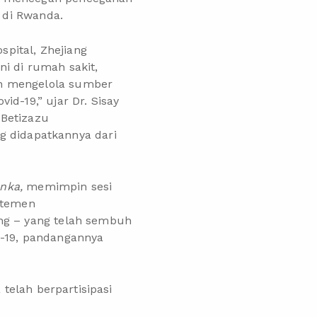
t di Rwanda.
pital, Zhejiang
i di rumah sakit,
an mengelola sumber
d-19,” ujar Dr. Sisay
 Betizazu
 didapatkannya dari
anka
,
memimpin sesi
artemen
ang – yang telah sembuh
d-19, pandangannya
 telah berpartisipasi