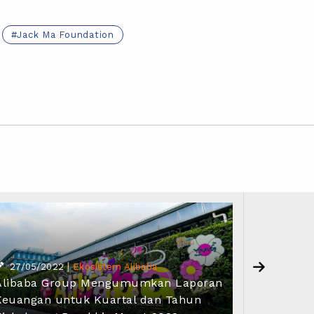
Jack Ma Foundation
29/04/
Alibaba
CMO Alib
|
27/05/2022
Ekosistem Alibaba
Alibaba Group Mengumumkan Laporan
Lingkung
Keuangan untuk Kuartal dan Tahun
Meningka