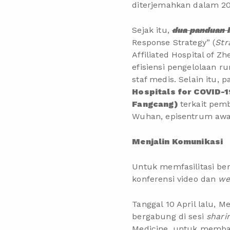
diterjemahkan dalam 20
Sejak itu,
dua panduan 
Response Strategy” (
Str
Affiliated Hospital of 
efisiensi pengelolaan r
staf medis. Selain itu, 
Hospitals for COVID-
Fangcang)
terkait pem
Wuhan, episentrum aw
Menjalin Komunikasi
Untuk memfasilitasi be
konferensi video dan
we
Tanggal 10 April lalu, M
bergabung di sesi
shari
Medicine, untuk memba