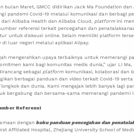
an bulan Maret, GMCC didirikan Jack Ma Foundation dan 
gi pandemi Covid-19 melalui komunikasi dan berbagi p
 dari Alibaba Health dan Alibaba Cloud,
platform
ini mem
 sumber referensi terkait pencegahan dan penatalaksana
tur untuk disksusi online. Selain memiliki platform ters
di luar negeri melalui aplikasi Alipay.
ngah mengerahkan upaya terbaiknya untuk memerangi pa
mitmen kami bagi komunitas medis dunia,” ujar Li Ma, s
dirancang sebagai
platform
komunikasi, kolaborasi dan 
ikan berbagai panduan dan video terkait Covid-19 serta
Tiongkok dan dunia. Kami mengajak lebih banyak lagi pa
tuk bergabung dan bersama-sama memerangi pandemi in
umber Referensi
samaan dengan
buku panduan pencegahan dan penatala
irst Affiliated Hospital, Zhejiang University School of Med