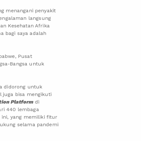
ang menangani penyakit
pengalaman langsung
ian Kesehatan Afrika
a bagi saya adalah
mbabwe, Pusat
ngsa-Bangsa untuk
a didorong untuk
 juga bisa mengikuti
tion Platform
di
dari 440 lembaga
ni, yang memiliki fitur
ndukung selama pandemi