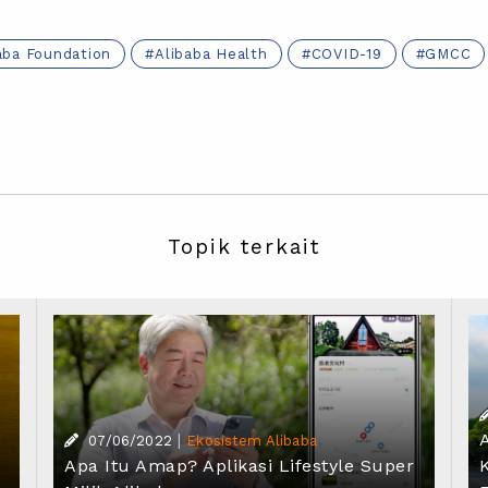
aba Foundation
Alibaba Health
COVID-19
GMCC
Topik terkait
|
07/06/2022
Ekosistem Alibaba
Apa Itu Amap? Aplikasi Lifestyle Super