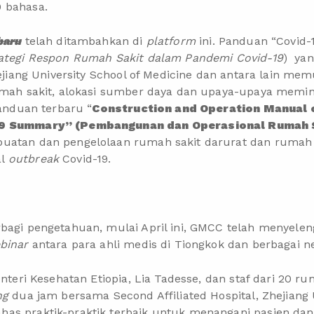
 bahasa.
baru
telah ditambahkan di
platform
ini. Panduan “Covid-
ategi Respon Rumah Sakit dalam Pandemi Covid-19
) yan
Zhejiang University School of Medicine dan antara lain me
umah sakit, alokasi sumber daya dan upaya-upaya meminim
panduan terbaru “
Construction and Operation Manual 
19 Summary” (Pembangunan dan Operasional Rumah 
buatan dan pengelolaan rumah sakit darurat dan rumah s
al
outbreak
Covid-19.
rbagi pengetahuan, mulai April ini, GMCC telah menyele
binar
antara para ahli medis di Tiongkok dan berbagai ne
enteri Kesehatan Etiopia, Lia Tadesse, dan staf dari 20 ru
ng
dua jam bersama Second Affiliated Hospital, Zhejiang U
has praktik-praktik terbaik untuk menangani pasien d