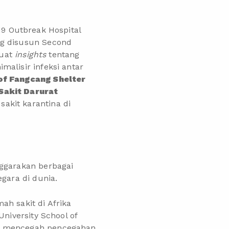
19 Outbreak Hospital
g disusun Second
muat
insights
tentang
alisir infeksi antar
of Fangcang Shelter
Sakit Darurat
akit karantina di
nggarakan berbagai
gara di dunia.
mah sakit di Afrika
niversity School of
an mencegah pencegahan