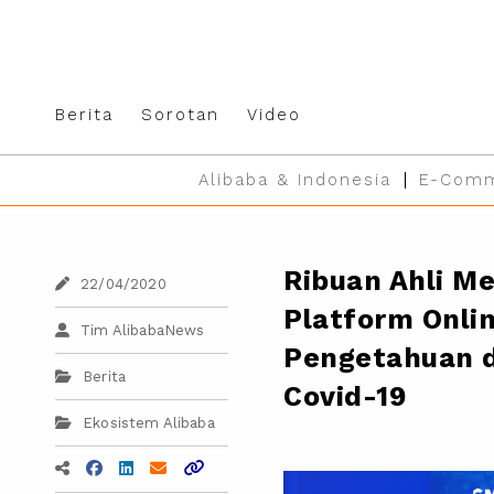
Berita
Sorotan
Video
Alibaba & Indonesia
E-Comm
Ribuan Ahli M
22/04/2020
Platform Onli
Tim AlibabaNews
Pengetahuan d
Berita
Covid-19
Ekosistem Alibaba