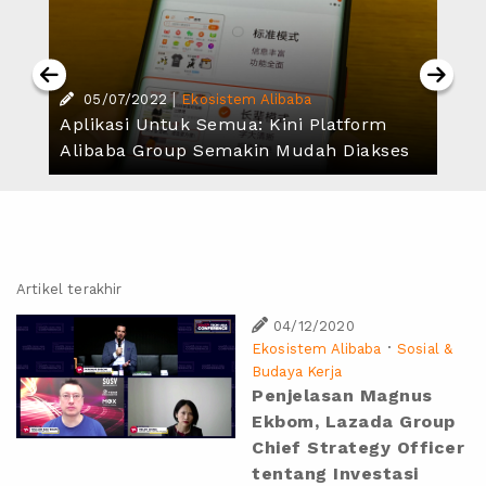
|
05/07/2022
Ekosistem Alibaba
Aplikasi Untuk Semua: Kini Platform
Alibaba Group Semakin Mudah Diakses
Artikel terakhir
04/12/2020
·
Ekosistem Alibaba
Sosial &
Budaya Kerja
Penjelasan Magnus
Ekbom, Lazada Group
Chief Strategy Officer
tentang Investasi