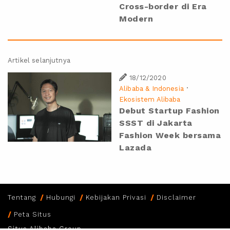
Cross-border di Era
Modern
Artikel selanjutnya
18/12/2020
·
Alibaba & Indonesia
Ekosistem Alibaba
Debut Startup Fashion
SSST di Jakarta
Fashion Week bersama
Lazada
Tentang
Hubungi
Kebijakan Privasi
Disclaimer
Peta Situs
Situs Alibaba Group