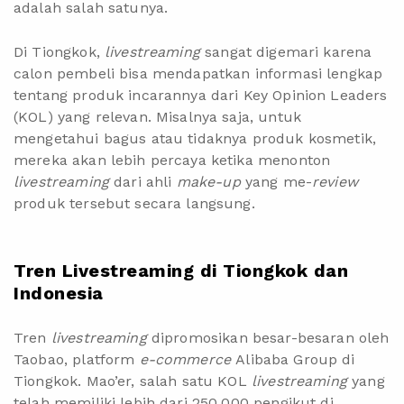
adalah salah satunya.
Di Tiongkok,
livestreaming
sangat digemari karena
calon pembeli bisa mendapatkan informasi lengkap
tentang produk incarannya dari Key Opinion Leaders
(KOL) yang relevan. Misalnya saja, untuk
mengetahui bagus atau tidaknya produk kosmetik,
mereka akan lebih percaya ketika menonton
livestreaming
dari ahli
make-up
yang me-
review
produk tersebut secara langsung.
Tren Livestreaming di Tiongkok dan
Indonesia
Tren
livestreaming
dipromosikan besar-besaran oleh
Taobao, platform
e-commerce
Alibaba Group di
Tiongkok. Mao’er, salah satu KOL
livestreaming
yang
telah memiliki lebih dari 250.000 pengikut di