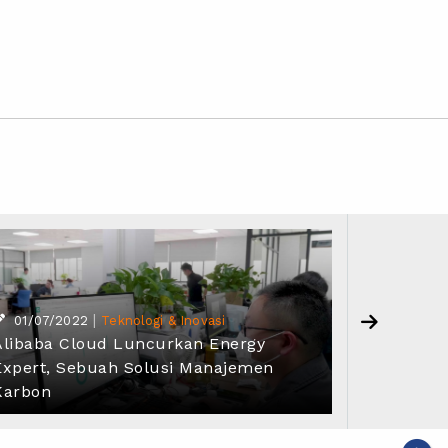
|
01/07/2022
Teknologi & Inovasi
24/06/
Alibaba Cloud Luncurkan Energy
Alibaba 
Expert, Sebuah Solusi Manajemen
Konsumsi
Karbon
Tengah 