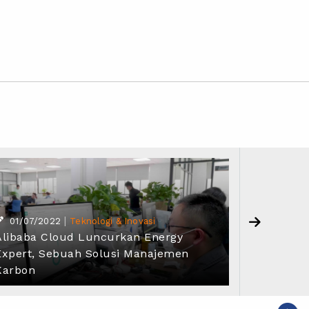
|
01/07/2022
Teknologi & Inovasi
24/06/
Alibaba Cloud Luncurkan Energy
Alibaba 
Expert, Sebuah Solusi Manajemen
Konsumsi
Karbon
Tengah 