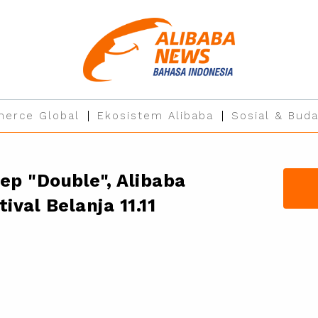
erce Global
Ekosistem Alibaba
Sosial & Buda
ep "Double", Alibaba
ival Belanja 11.11